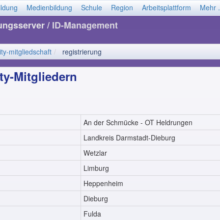
ildung
Medienbildung
Schule
Region
Arbeitsplattform
Mehr .
dungsserver
/ ID-Management
y-mitgliedschaft
registrierung
y-Mitgliedern
An der Schmücke - OT Heldrungen
Landkreis Darmstadt-Dieburg
Wetzlar
Limburg
Heppenheim
Dieburg
Fulda